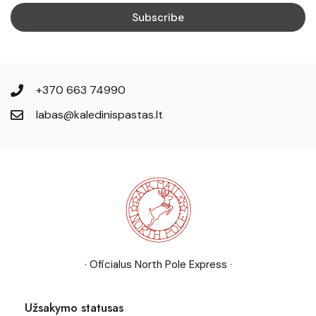
+370 663 74990
labas@kaledinispastas.lt
· Oficialus North Pole Express ·
Užsakymo statusas